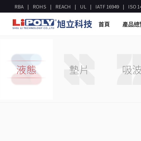
RBA
ROHS
REACH
UL
IATF 16949
ISO 1
旭立科技
首頁
產品總
液態
墊片
吸