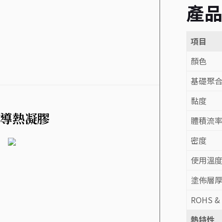
產
項目
顏色
基礎聚
黏度
導熱凝膠
體積流
密度
使用溫
塗佈層
ROHS &
熱特性