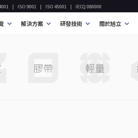
4001
ISO 9001
ISO 45001
IECQ 080000
覽
解決方案
研發技術
關於旭立
波
膠帶
輕量