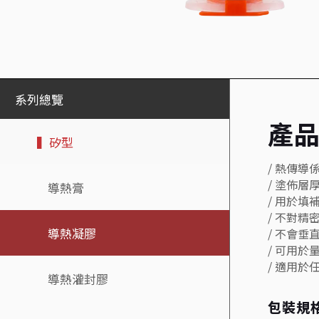
系列總覽
產
▍矽型
/ 熱傳導係
/ 塗佈層厚
導熱膏
/ 用於
/ 不對精
導熱凝膠
/ 不會垂
/ 可用於
/ 適用
導熱灌封膠
包裝規