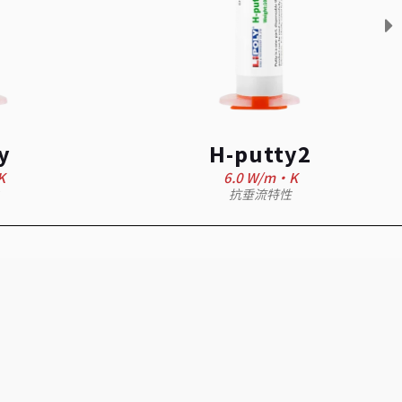
y
H-putty2
K
6.0 W/m·K
抗垂流特性