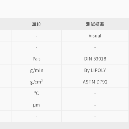
單位
測試標準
-
Visual
-
-
Pa.s
DIN 53018
g/min
By LiPOLY
g/cm³
ASTM D792
°C
-
μm
-
-
-