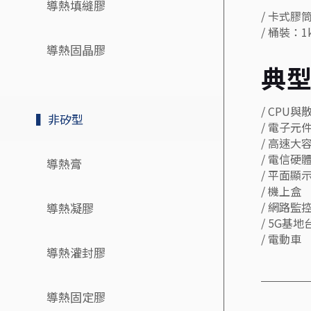
導熱填縫膠
/ 卡式膠筒
/ 桶裝：1
導熱固晶膠
典
/ CPU
▍非矽型
/ 電子元
/ 高速大
/ 電信硬
導熱膏
/ 平面顯
/ 機上盒
/ 網路監
導熱凝膠
/ 5G基
/ 電動車
導熱灌封膠
導熱固定膠