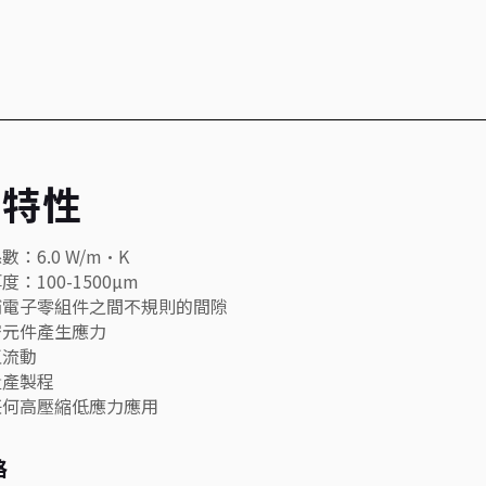
品特性
數：6.0 W/m·K
度：100-1500µm
填補電子零組件之間不規則的間隙
密元件產生應力
直流動
量產製程
於任何高壓縮低應力應用
格