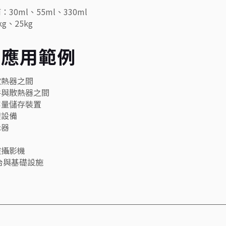
：30ml、55ml、330ml
kg、25kg
型應用範例
與散熱器之間
件與散熱器之間
容量儲存裝置
體設備
示器
控攝影機
地台與基礎設施