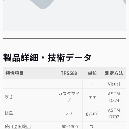
製品詳細・技術データ
特性項目
TPS589
単位
測定方法
-
Visual
カスタマイ
ASTM
厚さ
mm
ズ
D374
ASTM
比重
3.0
g/cm³
D792
使用温度範囲
-60~1300
°C
-