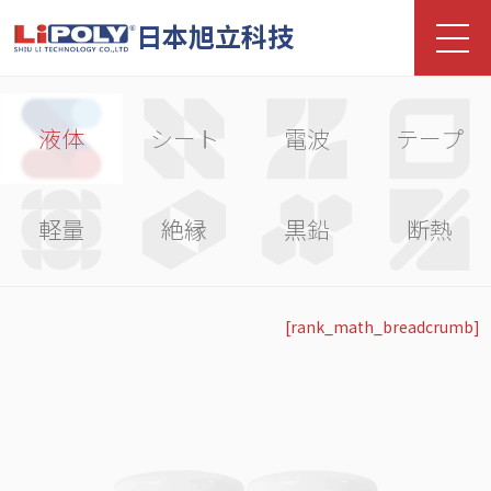
日本旭立科技
液体
シート
電波
テープ
軽量
絶縁
黒鉛
断熱
[rank_math_breadcrumb]