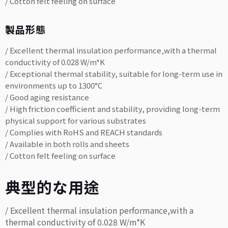
/ Cotton felt feeling on surface
製品形態
/ Excellent thermal insulation performance,with a thermal
conductivity of 0.028 W/m*K
/ Exceptional thermal stability, suitable for long-term use in
environments up to 1300°C
/ Good aging resistance
/ High friction coefficient and stability, providing long-term
physical support for various substrates
/ Complies with RoHS and REACH standards
/ Available in both rolls and sheets
/ Cotton felt feeling on surface
典型的な用途
/ Excellent thermal insulation performance,with a
thermal conductivity of 0.028 W/m*K