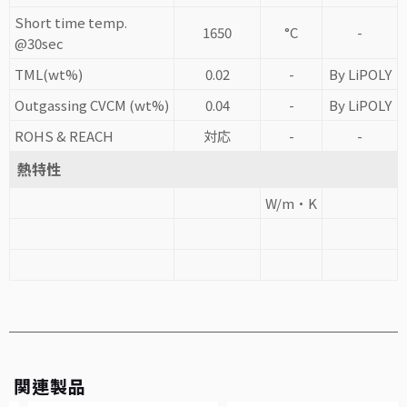
Short time temp.
1650
°C
-
@30sec
TML(wt%)
0.02
-
By LiPOLY
Outgassing CVCM (wt%)
0.04
-
By LiPOLY
ROHS & REACH
対応
-
-
熱特性
W/m·K
関連製品