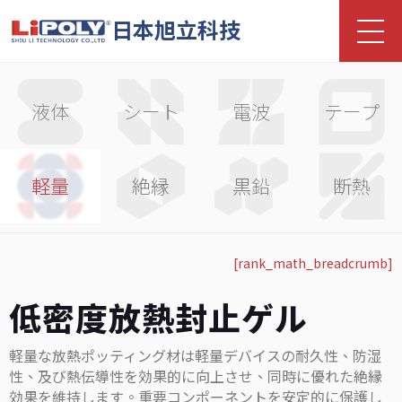
日本旭立科技
液体
シート
電波
テープ
軽量
絶縁
黒鉛
断熱
[rank_math_breadcrumb]
低密度放熱封止ゲル
軽量な放熱ポッティング材は軽量デバイスの耐久性、防湿
性、及び熱伝導性を効果的に向上させ、同時に優れた絶縁
効果を維持します。重要コンポーネントを安定的に保護し