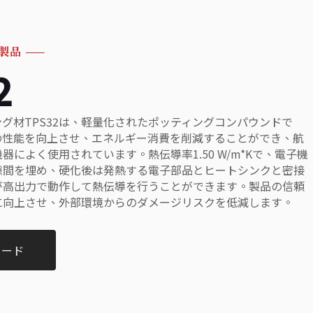
製品
——
2
グ材TPS32は、軽量化されたポッティングコンパウンドで
の性能を向上させ、エネルギー消費を削減することができ、航
器によく使用されています。熱伝導率1.50 W/m*Kで、電子機
隙間を埋め、硬化後は発熱する電子部品とヒートシンクと密接
が高出力で動作して熱伝導を行うことができます。製品の信頼
に向上させ、外部環境からのダメージリスクを低減します。
ロード