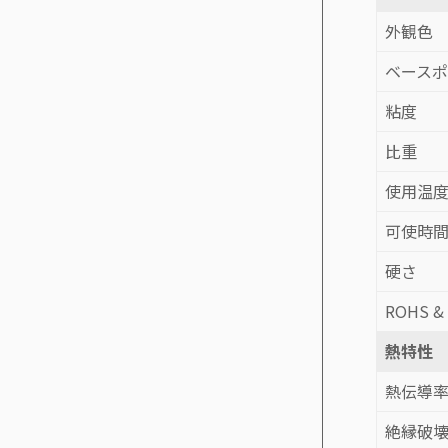
外観色
ベース
粘度
比重
使用温
可使時
硬さ
ROHS &
熱特性
熱伝導
絶縁破