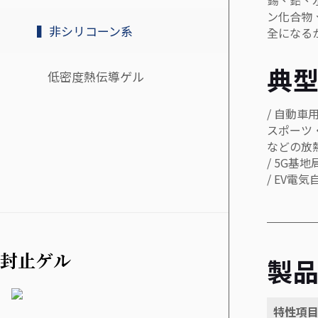
錫、鉛、
ン化合物
▍非シリコーン系
全になる
典
低密度熱伝導ゲル
/ 自動
スポーツ
などの放
/ 5G基
/ EV電
封止ゲル
製
特性項