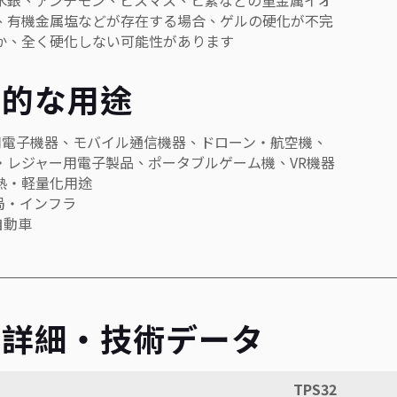
水銀、アンチモン、ビスマス、ヒ素などの重金属イオ
、有機金属塩などが存在する場合、ゲルの硬化が不完
か、全く硬化しない可能性があります
型的な用途
車用電子機器、モバイル通信機器、ドローン・航空機、
・レジャー用電子製品、ポータブルゲーム機、VR機器
熱・軽量化用途
地局・インフラ
気自動車
品詳細・技術データ
目
TPS32