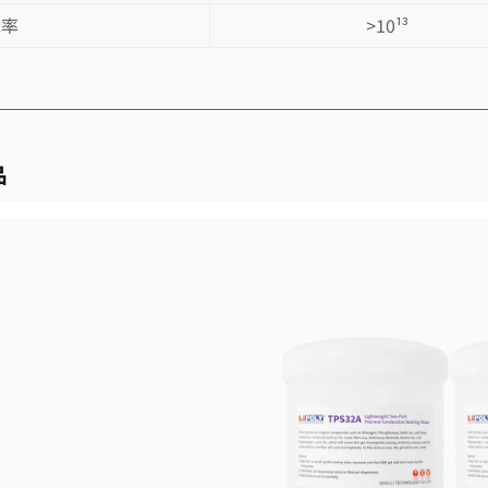
抗率
>10¹³
品