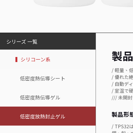
シリーズ 一覧
製
▍シリコーン系
/ 軽量、
/ 優れ
低密度熱伝導シート
/ 自動
/ 室温
低密度熱伝導ゲル
/// 未
製品形
低密度放熱封止ゲル
/ TPS