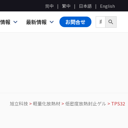
简中
繁中
日本語
English
Search Bu
Search for:
情報
最新情報
お問合せ
旭立科技
>
軽量化放熱材
>
低密度放熱封止ゲル
>
TPS32