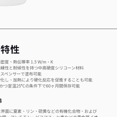
品特性
低密度、熱伝導率 1.5 W/m·K
た絶縁性と耐候性を持つ中高硬度シリコーン材料
ディスペンサーで塗布可能
で硬化し、加熱により硬化反応を促進することも可能
開封かつ室温25°Cの条件下で60ヶ月間保存可能
態
32は界面に窒素、リン、硫黄などの有機化合物、および