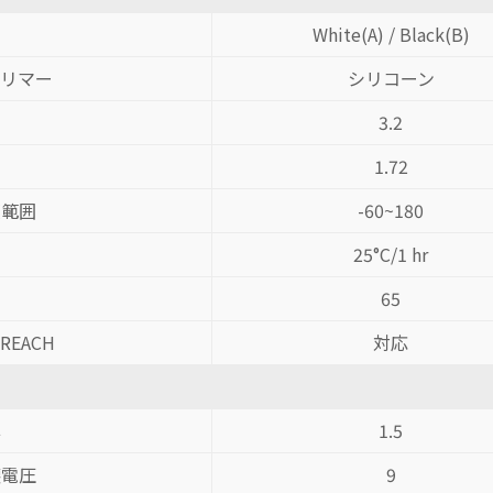
White(A) / Black(B)
ポリマー
シリコーン
3.2
1.72
度範囲
-60~180
間
25°C/1 hr
65
 REACH
対応
率
1.5
壊電圧
9