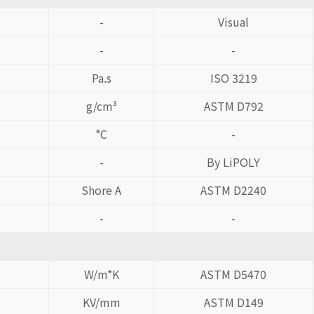
-
Visual
-
-
Pa.s
ISO 3219
g/cm³
ASTM D792
°C
-
-
By LiPOLY
Shore A
ASTM D2240
-
-
W/m*K
ASTM D5470
KV/mm
ASTM D149