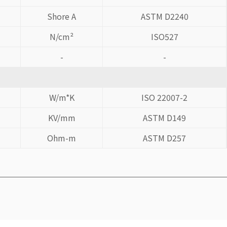
Shore A
ASTM D2240
N/cm²
ISO527
-
-
W/m*K
ISO 22007-2
KV/mm
ASTM D149
Ohm-m
ASTM D257