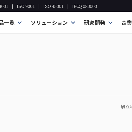
4001
ISO 9001
ISO 45001
IECQ 080000
品一覧
ソリューション
研究開発
企業
旭立