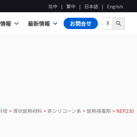
简中
繁中
日本語
English
Search Bu
Search for:
情報
最新情報
お問合せ
科技
>
液状放熱材料
>
非シリコーン系
>
放熱接着剤
>
NEP230