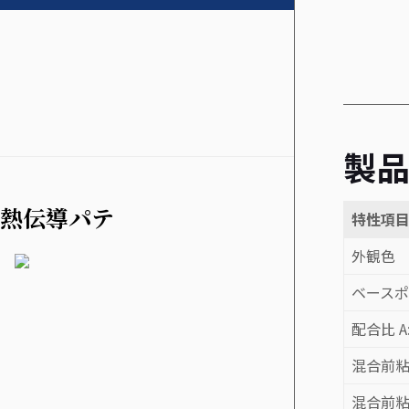
製
熱伝導パテ
特性項
外観色
ベース
配合比 A
混合前粘
混合前粘