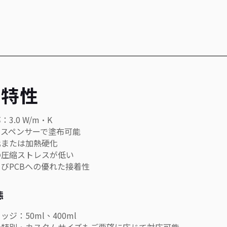
品特性
：3.0 W/m·K
ディスペンサーで塗布可能
化または加熱硬化
時の圧縮ストレスが低い
よびPCBへの優れた接着性
態
ッジ：50ml、400ml