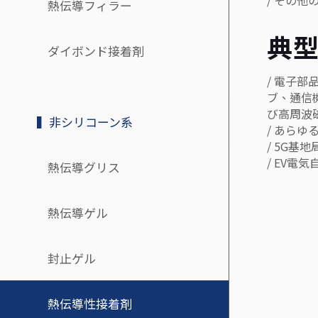
/ その
熱伝導フィラー
典
ダイボンド接着剤
/ 電子部
ブ、通信
び高周波
▍非シリコーン系
/ あら
/ 5G基
/ EV電
熱伝導グリス
熱伝導ゲル
封止ゲル
熱伝導性接着剤