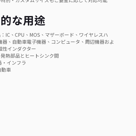
他の特別・カスタムサイズもご要望に応じて対応可能
型的な用途
品：IC、CPU、MOS、マザーボード、ワイヤレスハ
機器、自動車電子機器、コンピュータ、周辺機器およ
磁性インダクター
ゆる発熱部品とヒートシンク間
地局・インフラ
気自動車