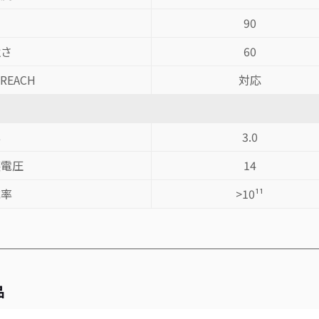
90
強さ
60
 REACH
対応
率
3.0
壊電圧
14
抗率
>10¹¹
品