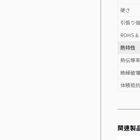
硬さ
引張り
ROHS &
熱特性
熱伝導
絶縁破
体積抵
関連製