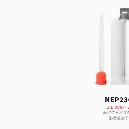
NEP23
3.0 W/m·
低アウトガス
粘着性あり