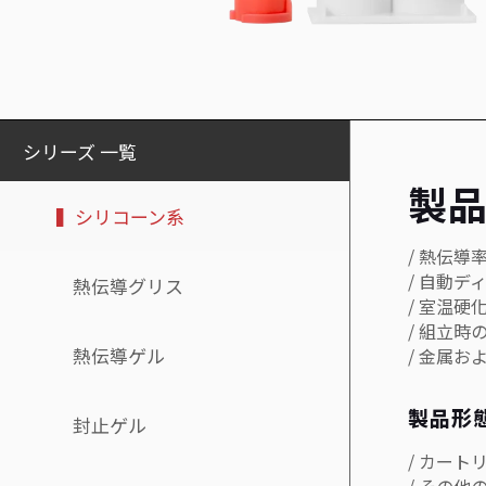
シリーズ 一覧
製
▍シリコーン系
/ 熱伝導率
/ 自動
熱伝導グリス
/ 室温硬
/ 組立
熱伝導ゲル
/ 金属お
製品形
封止ゲル
/ カートリ