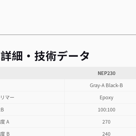
品詳細・技術データ
目
NEP230
Gray-A Black-B
ポリマー
Epoxy
:B
100:100
度 A
270
度 B
240