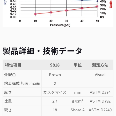
製品詳細・技術データ
特性項目
S818
単位
測定方法
外観色
Brown
-
Visual
粘着構成 片面／両面
2
-
-
厚さ
カスタマイズ
mm
ASTM D374
比重
2.7
g/cm³
ASTM D792
硬さ
18
Shore A
ASTM D2240