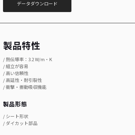
データダウンロード
製品特性
/ 熱伝導率：3.2 W/m·K
/ 組立が容易
/ 高い信頼性
/ 高延性・耐引裂性
/ 衝撃・振動吸収機能
製品形態
/ シート形状
/ ダイカット部品