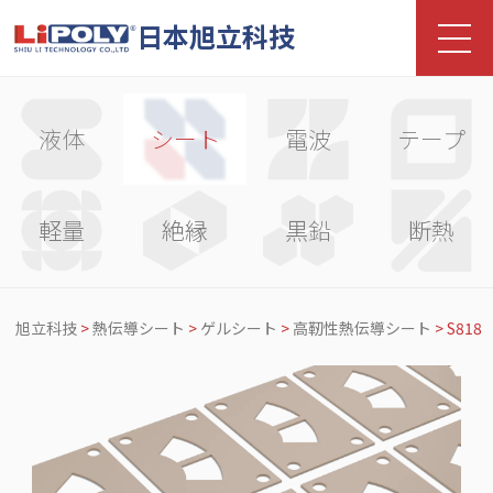
日本旭立科技
液体
シート
電波
テープ
軽量
絶縁
黒鉛
断熱
旭立科技
>
熱伝導シート
>
ゲルシート
>
高靭性熱伝導シート
>
S818