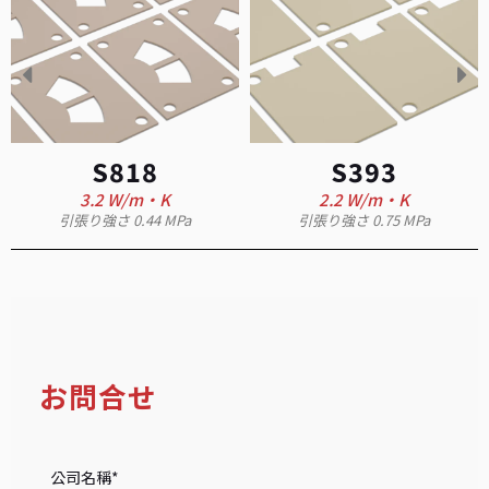
S8
3.2 W
引張り強さ 0
818
S393
W/m·K
2.2 W/m·K
0.44 MPa
引張り強さ 0.75 MPa
お問合せ