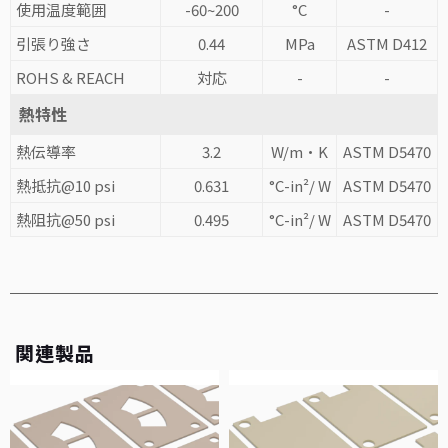
使用温度範囲
-60~200
°C
-
引張り強さ
0.44
MPa
ASTM D412
ROHS & REACH
対応
-
-
熱特性
熱伝導率
3.2
W/m·K
ASTM D5470
熱抵抗@10 psi
0.631
°C-in²/ W
ASTM D5470
熱阻抗@50 psi
0.495
°C-in²/ W
ASTM D5470
関連製品