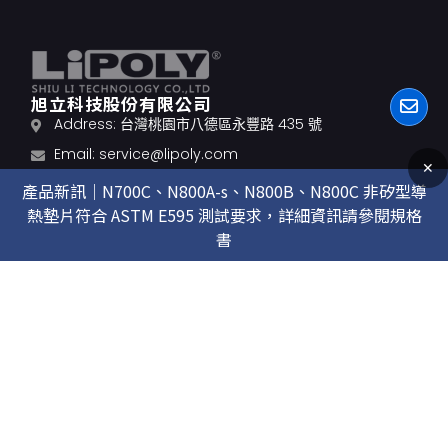
旭立科技股份有限公司
Address: 台灣桃園市八德區永豐路 435 號
Email:
service@lipoly.com
✕
Email:
service_us@lipoly.com
產品新訊｜N700C、N800A-s、N800B、N800C 非矽型導
熱墊片符合 ASTM E595 測試要求，詳細資訊請參閱規格
TEL: 03-3788588
書
FAX: 03-3788288
研發技術
產品總覽
關於我們